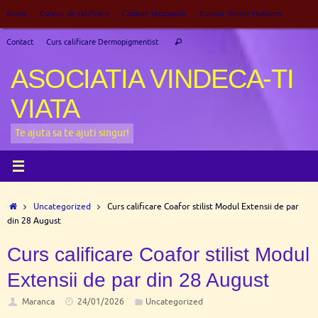
Sari
Acasa
Cursuri de calificare
Cabinet terapeutic
Cursuri Terapii Holistice
la
Caută
conținut
Contact
Curs calificare Dermopigmentist
Caută
după:
ASOCIATIA VINDECA-TI
VIATA
Te ajuta sa te ajuti singur!
Prima
Uncategorized
Curs calificare Coafor stilist Modul Extensii de par
pagină
din 28 August
Curs calificare Coafor stilist Modul
Extensii de par din 28 August
Maranca
24/01/2026
Uncategorized