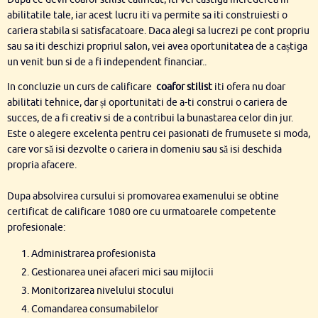
abilitatile tale, iar acest lucru iti va permite sa iti construiesti o
cariera stabila si satisfacatoare. Daca alegi sa lucrezi pe cont propriu
sau sa iti deschizi propriul salon, vei avea oportunitatea de a caștiga
un venit bun si de a fi independent financiar..
In concluzie un curs de calificare
coafor stilist
iti ofera nu doar
abilitati tehnice, dar și oportunitati de a-ti construi o cariera de
succes, de a fi creativ si de a contribui la bunastarea celor din jur.
Este o alegere excelenta pentru cei pasionati de frumusete si moda,
care vor să isi dezvolte o cariera in domeniu sau să isi deschida
propria afacere.
Dupa absolvirea cursului si promovarea examenului se obtine
certificat de calificare 1080 ore cu urmatoarele competente
profesionale:
Administrarea profesionista
Gestionarea unei afaceri mici sau mijlocii
Monitorizarea nivelului stocului
Comandarea consumabilelor