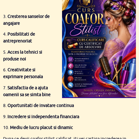
3.
Cresterea sanselor de
angajare
4.
Posibilitati de
antreprenoriat
5.
Acces la tehnici si
produse noi
6.
Creativitate si
exprimare personala
7.
Satisfactia de a ajuta
oamenii sa se simta bine
8.
Oportunitati de invatare continua
9.
Incredere si independenta financiara
10.
Mediu de lucru placut si dinamic
Dupa ce devii coafor stilist calificat, iti vei castiga increderea in