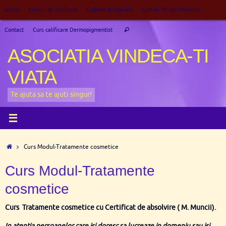
Sari
Acasa
Cursuri de calificare
Cabinet terapeutic
Cursuri Terapii Holistice
la
Caută
conținut
Contact
Curs calificare Dermopigmentist
Caută
după:
ASOCIATIA VINDECA-TI
VIATA
Te ajuta sa te ajuti singur!
Prima
Curs Modul-Tratamente cosmetice
pagină
Curs Modul-Tratamente
cosmetice
Curs Tratamente cosmetice cu Certificat de absolvire ( M. Muncii).
In atentia persoanelor care isi doresc sa lucreaze in domeniu sau isi