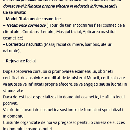
doresc sa-si infiinteze propria afacere in industria infrumusetarii !
Ce se invata:
–
Modul: Tratamente cosmetice
– Tratamente cosmetice
(Tipuri de ten; Intocmirea fisei cosmetice a
clientului; Curatarea tenului; Masajul facial; Aplicarea mastilor
cosmetice)
– Cosmetică naturistă
(Masaj facial cu miere, bambus, uleiuri
naturale);
– Rejuvance facial
Dupa absolvirea cursului si promovarea examenului, obtineti
certificat de absolvire acreditat de Ministerul Muncii, cerificat care
va ajuta sa va infiintati propria afacere, sa va angajati sau sa lucrati in
strainatate.
Daca doresti sa te specializezi in domeniul cosmetic, te afli in locul
potrivit.
Va oferim cursuri de cosmetica sustinute de formatori specializati
in domeniu.
Cursurile organizate de noi va pregatesc pentru o cariera de succes
in domeniul cosmetologiei.