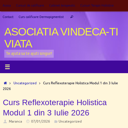
Sari
Acasa
Cursuri de calificare
Cabinet terapeutic
Cursuri Terapii Holistice
la
Caută
conținut
Contact
Curs calificare Dermopigmentist
Caută
după:
ASOCIATIA VINDECA-TI
VIATA
Te ajuta sa te ajuti singur!
Prima
Uncategorized
Curs Reflexoterapie Holistica Modul 1 din 3 Iulie
pagină
2026
Curs Reflexoterapie Holistica
Modul 1 din 3 Iulie 2026
Maranca
07/01/2026
Uncategorized